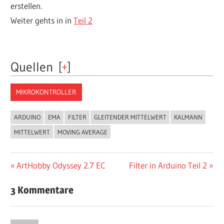
erstellen.
Weiter gehts in in
Teil 2
Quellen
[
+
]
MIKROKONTROLLER
ARDUINO
EMA
FILTER
GLEITENDER MITTELWERT
KALMANN
MITTELWERT
MOVING AVERAGE
Beitragsnavigation
Vorheriger
Nächster
ArtHobby Odyssey 2.7 EC
Filter in Arduino Teil 2
Beitrag:
Beitrag:
3 Kommentare