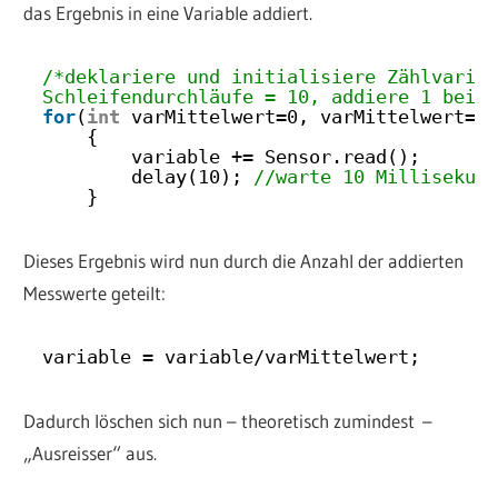
das Ergebnis in eine Variable addiert.
/*deklariere und initialisiere Zählvaria
Schleifendurchläufe = 10, addiere 1 bei 
for
(
int
varMittelwert=0, varMittelwert= 
{
variable += Sensor.read();     
/
delay(10); 
//warte 10 Millisekun
}
Dieses Ergebnis wird nun durch die Anzahl der addierten
Messwerte geteilt:
variable = variable/varMittelwert;
Dadurch löschen sich nun – theoretisch zumindest –
„Ausreisser“ aus.