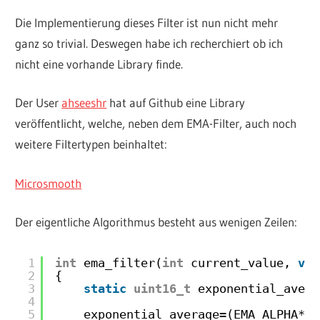
Die Implementierung dieses Filter ist nun nicht mehr
ganz so trivial. Deswegen habe ich recherchiert ob ich
nicht eine vorhande Library finde.
Der User
ahseeshr
hat auf Github eine Library
veröffentlicht, welche, neben dem EMA-Filter, auch noch
weitere Filtertypen beinhaltet:
Microsmooth
Der eigentliche Algorithmus besteht aus wenigen Zeilen:
1
int
ema_filter(
int
current_value, 
voi
2
{ 
3
static
uint16_t
exponential_avera
4
5
exponential_average=(EMA_ALPHA*(
u